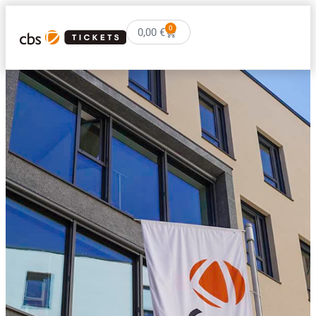
0
0,00
€